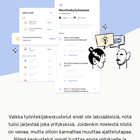
Vaikka työntekijäkeskustelut eivät ole lakisääteisiä, niitä
tulisi järjestää joka yrityksessä. Joidenkin mielestä niistä
on vaivaa, mutta silloin kannattaa muuttaa ajattelutapaa.
Nämä keskustelut voivat tuottaa arvoa yritykselle ja