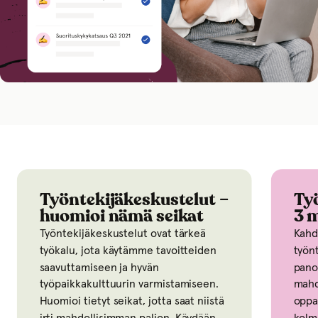
Työntekijäkeskustelut –
Työn
huomioi nämä seikat
3 ma
Työntekijäkeskustelut ovat tärkeä
Kahdenk
työkalu, jota käytämme tavoitteiden
työntek
saavuttamiseen ja hyvän
panostaa
työpaikkakulttuurin varmistamiseen.
mahdol
Huomioi tietyt seikat, jotta saat niistä
oppaass
irti mahdollisimman paljon. Käydään
kolme m