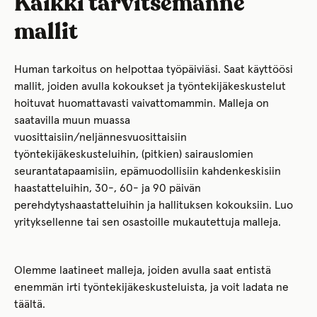
Kaikki tarvitsemanne
mallit
Human tarkoitus on helpottaa työpäiviäsi. Saat käyttöösi
mallit, joiden avulla kokoukset ja työntekijäkeskustelut
hoituvat huomattavasti vaivattomammin. Malleja on
saatavilla muun muassa
vuosittaisiin/neljännesvuosittaisiin
työntekijäkeskusteluihin, (pitkien) sairauslomien
seurantatapaamisiin, epämuodollisiin kahdenkeskisiin
haastatteluihin, 30-, 60- ja 90 päivän
perehdytyshaastatteluihin ja hallituksen kokouksiin. Luo
yrityksellenne tai sen osastoille mukautettuja malleja.
Olemme laatineet malleja, joiden avulla saat entistä
enemmän irti työntekijäkeskusteluista, ja voit ladata ne
täältä.