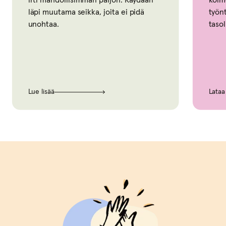
läpi muutama seikka, joita ei pidä
työntek
unohtaa.
tasolle.
Lue lisää
Lataa ma