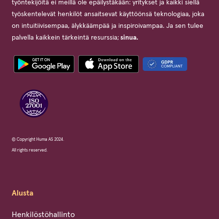
työntekijöitä ei meillä ole epäilystäkään: yritykset ja kaikki siellä
työskentelevät henkilöt ansaitsevat käyttöönsä teknologiaa, joka
on intuitiivisempaa, älykkäämpää ja inspiroivampaa. Ja sen tulee
palvella kaikkein tärkeintä resurssia;
sinua.
© Copyright Huma AS 2024.
All rights reserved.
Alusta
Henkilöstöhallinto