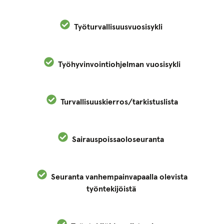
Työturvallisuusvuosisykli
Työhyvinvointiohjelman vuosisykli
Turvallisuuskierros/tarkistuslista
Sairauspoissaoloseuranta
Seuranta vanhempainvapaalla olevista
työntekijöistä