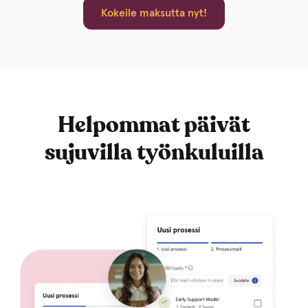
Kokeile maksutta nyt!
Helpommat päivät
sujuvilla työnkuluilla