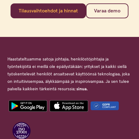
Tilausvaihtoehdot ja hinnat
Varaa demo
Haastateltuamme satoja johtajia, henkilöstöjohtajia ja
työntekijöitä ei meillä ole epäilystäkään: yritykset ja kaikki siellä
työskentelevät henkilöt ansaitsevat käyttöönsä teknologiaa, joka
on intuitiivisempaa, älykkäämpää ja inspiroivampaa. Ja sen tulee
palvella kaikkein tärkeintä resurssia;
sinua.