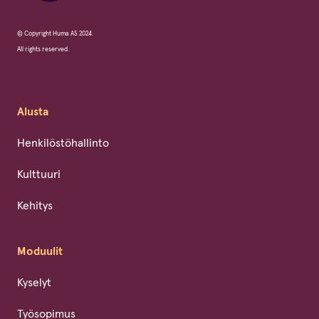
© Copyright Huma AS 2024.
All rights reserved.
Alusta
Henkilöstöhallinto
Kulttuuri
Kehitys
Moduulit
Kyselyt
Työsopimus