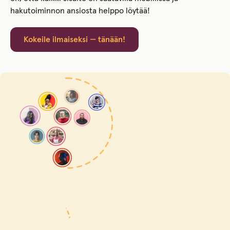
hakutoiminnon ansiosta helppo löytää!
Kokeile ilmaiseksi — tänään!