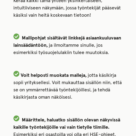
Kerää kaikki tämä yhteen yksinkertaiseen,
intuitiiviseen näkymään, jossa työntekijät pääsevät
käsiksi vain heitä koskevaan tietoon!
Mallipohjat sisältävät linkkejä asiaankuuluvaan
lainsäädäntöön,
ja ilmoitamme sinulle, jos
esimerkiksi työsuojelulakiin tulee muutoksia.
Voit helposti muokata malleja,
jotta käsikirja
sopii yrityksellesi. Voit mukauttaa sisällön niin, että
se on ymmärrettävää työntekijöillesi, ja tehdä
käsikirjasta oman näköisesi.
Määrittele, haluatko sisällön olevan näkyvissä
kaikille työntekijöille vai vain tietylle tiimille.
Esimerkiksi eri osastoilla voi olla eri HSE-ohjeet.