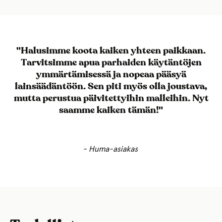
"Halusimme koota kaiken yhteen paikkaan.
Tarvitsimme apua parhaiden käytäntöjen
ymmärtämisessä ja nopeaa pääsyä
lainsäädäntöön. Sen piti myös olla joustava,
mutta perustua päivitettyihin malleihin. Nyt
saamme kaiken tämän!"
- Huma-asiakas