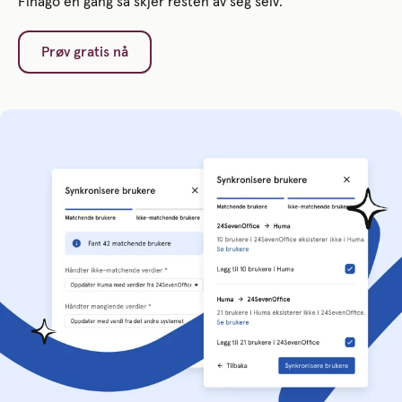
Finago én gang så skjer resten av seg selv.
Prøv gratis nå