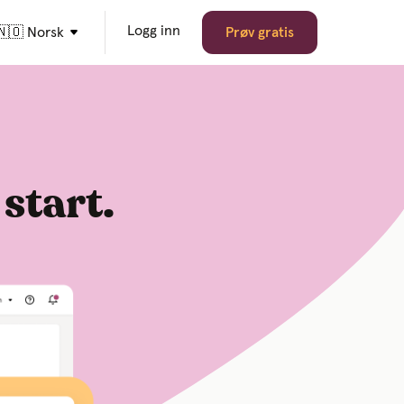
Logg inn
🇳🇴 Norsk
Prøv gratis
start.