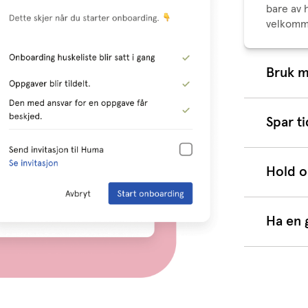
bare av 
velkomm
Bruk m
Dere bes
nyansatt
forhold t
Spar ti
forslag 
Spar tid
selv.
glipper, 
Hold 
Få overs
pågår. D
ikke blir
Ha en 
sted.
Alt vi g
for en go