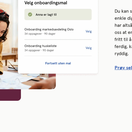
Du kan 
enkle di
har alts
oss at e
fritt ti
ferdig, 
ryddig.
Prøv sel