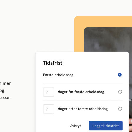
en mer
og
passer