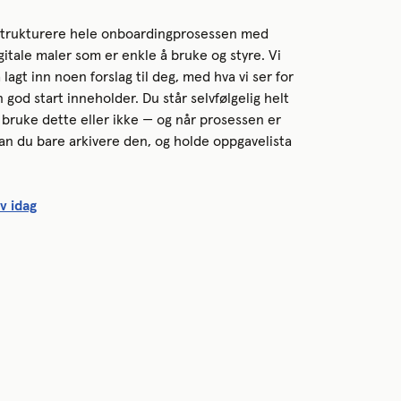
strukturere hele onboardingprosessen med
gitale maler som er enkle å bruke og styre. Vi
å lagt inn noen forslag til deg, med hva vi ser for
n god start inneholder. Du står selvfølgelig helt
l å bruke dette eller ikke — og når prosessen er
kan du bare arkivere den, og holde oppgavelista
v idag