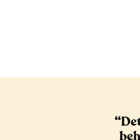
“Det
beh