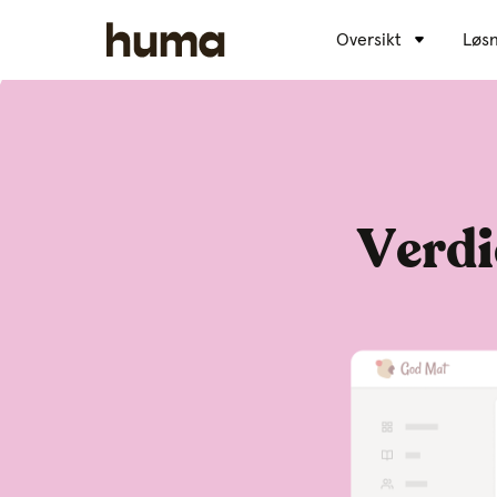
Oversikt
Løsn
Verdi