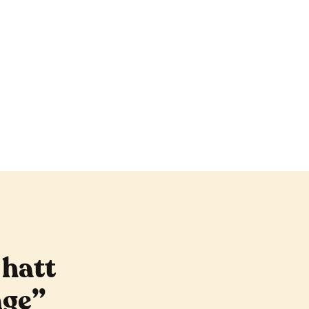
 hatt
nge”