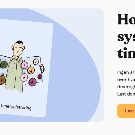
Ho
sy
ti
Ingen ar
over hva
timeregi
Last den
Last