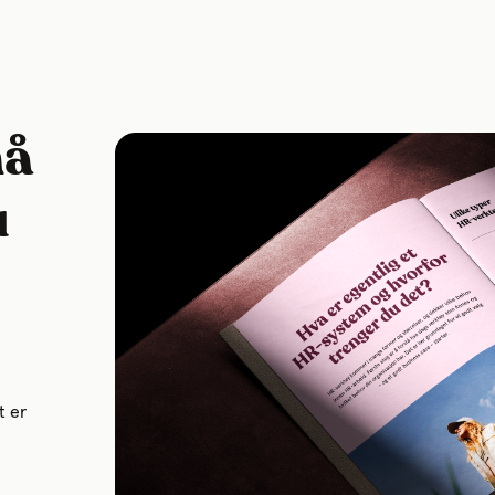
må
u
t er
e