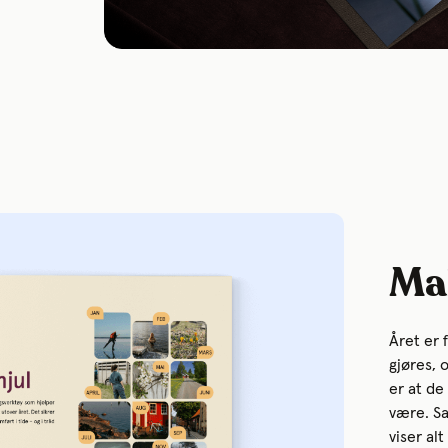
Mal
Året er 
gjøres, 
er at de
være. S
viser al