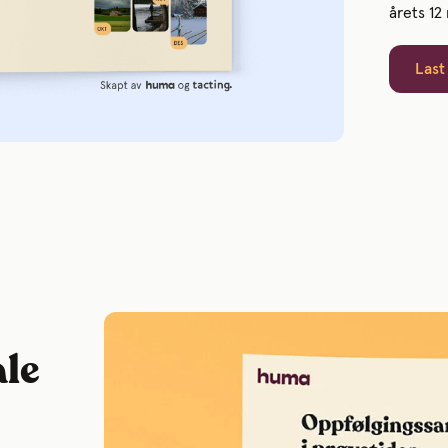
årets 12
Last
le