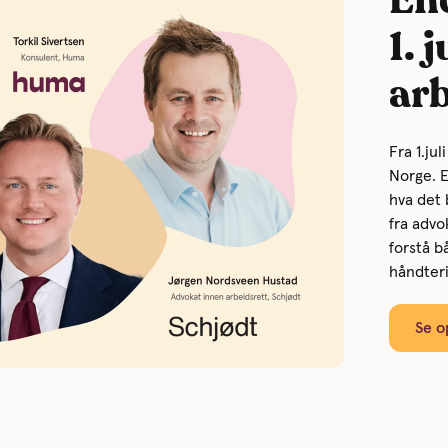
End
1. 
ar
Fra 1.jul
Norge. 
hva det 
fra advo
forstå b
håndter
Se o