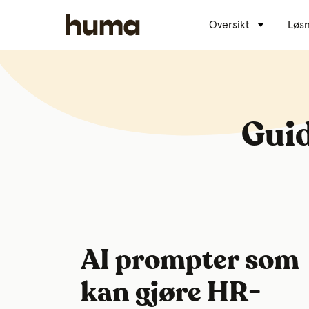
Oversikt
Løsn
Guid
AI prompter som
kan gjøre HR-