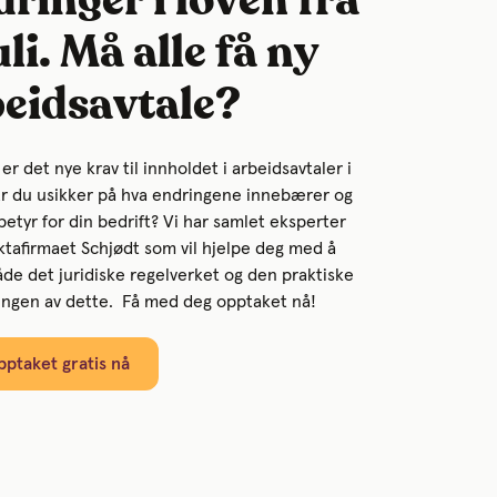
ringer i loven fra
juli. Må alle få ny
beidsavtale?
i er det nye krav til innholdet i arbeidsavtaler i
Er du usikker på hva endringene innebærer og
betyr for din bedrift?
Vi har samlet eksperter
ktafirmaet Schjødt som vil hjelpe deg med å
åde det juridiske regelverket og den praktiske
ingen av dette.
Få med deg opptaket nå!
pptaket gratis nå