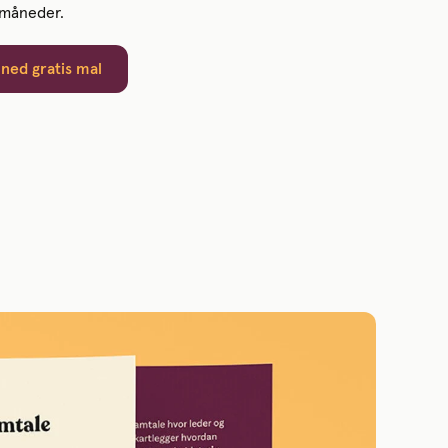
 måneder.
 ned gratis mal