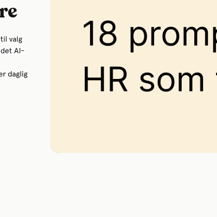
ere
til valg
 det AI-
r daglig