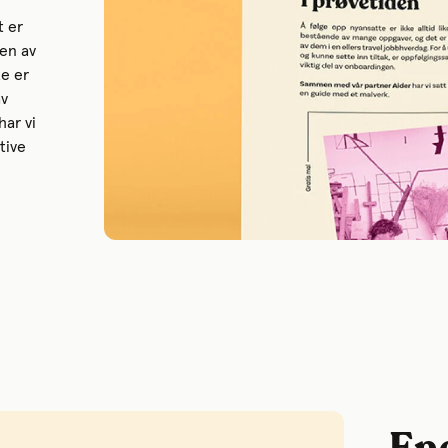
t er
en av
te er
av
ar vi
tive