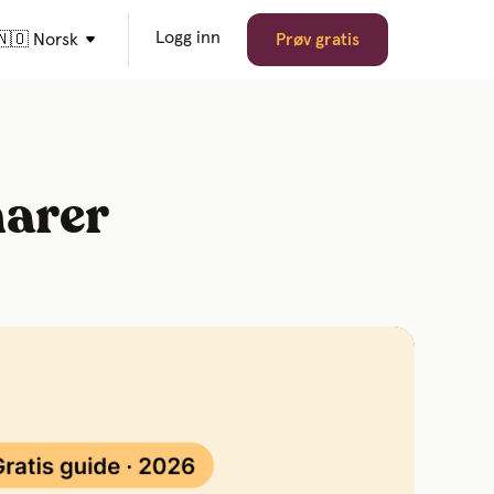
Logg inn
🇳🇴 Norsk
Prøv gratis
narer