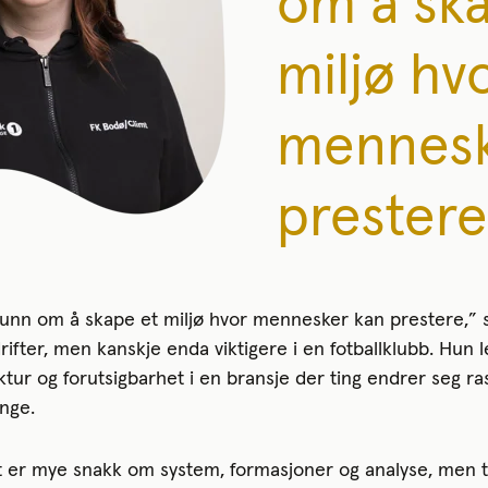
om å sk
miljø hv
mennesk
prestere
unn om å skape et miljø hvor mennesker kan prestere,” s
rifter, men kanskje enda viktigere i en fotballklubb. Hun le
ktur og forutsigbarhet i en bransje der ting endrer seg ra
nge.
 er mye snakk om system, formasjoner og analyse, men ti