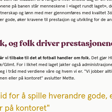
nene på banen står menneskene i «laget rundt laget», de 
nerskap og lønn med mer gjennomføres med kvalitet 365
 gode, øker kravene til prestasjon og utvikling for de ansa
lk, og folk driver prestasjonen
år vi tilbake til det at fotball handler om folk.
Det gjør H
ø/Glimt. For i likhet med laget jakter også administrasjon
teg i tråd med verdiene våre og hvem vi er. "Vi jobber allti
nen eller på kontoret" avslutter Mette.
tid for å spille hverandre gode,
r på kontoret"