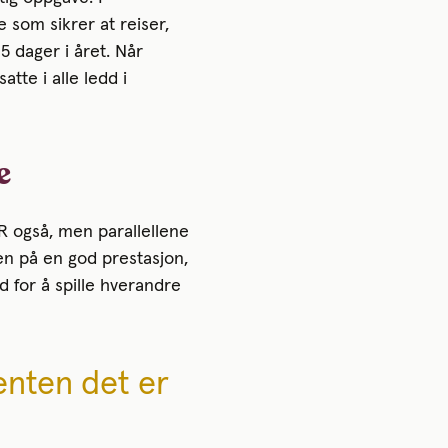
som sikrer at reiser,
 dager i året. Når
tte i alle ledd i
e
R også, men parallellene
en på en god prestasjon,
d for å spille hverandre
 enten det er