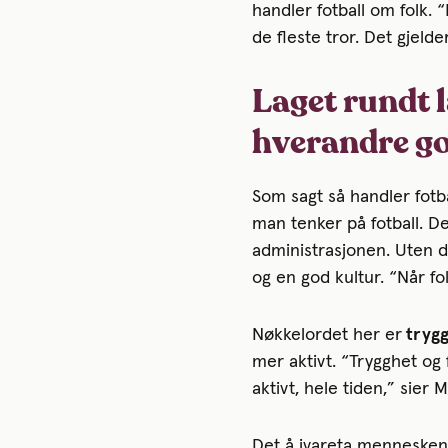
handler fotball om folk. 
de fleste tror. Det gjeld
Laget rundt l
hverandre g
Som sagt så handler fotba
man tenker på fotball. De
administrasjonen. Uten d
og en god kultur. “Når fo
Nøkkelordet her er
trygg
mer aktivt. “Trygghet og
aktivt, hele tiden,” sier M
Det å ivareta menneskene