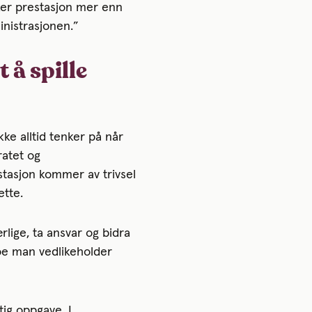
irker prestasjon mer enn
inistrasjonen.”
 å spille
ke alltid tenker på når
ratet og
stasjon kommer av trivsel
ette.
rlige, ta ansvar og bidra
oe man vedlikeholder
ig oppgave. I