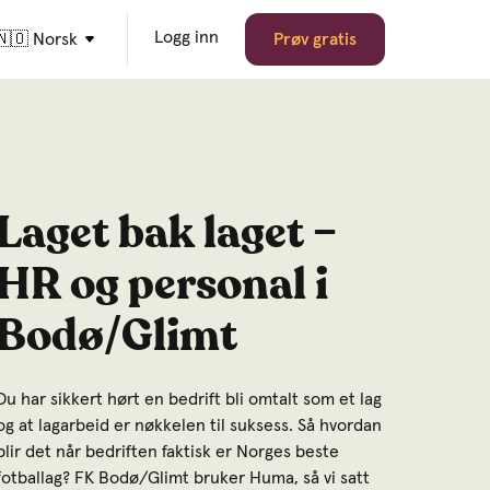
Logg inn
🇳🇴 Norsk
Prøv gratis
Laget bak laget –
HR og personal i
Bodø/Glimt
Du har sikkert hørt en bedrift bli omtalt som et lag
og at lagarbeid er nøkkelen til suksess. Så hvordan
blir det når bedriften faktisk er Norges beste
fotballag? FK Bodø/Glimt bruker Huma, så vi satt