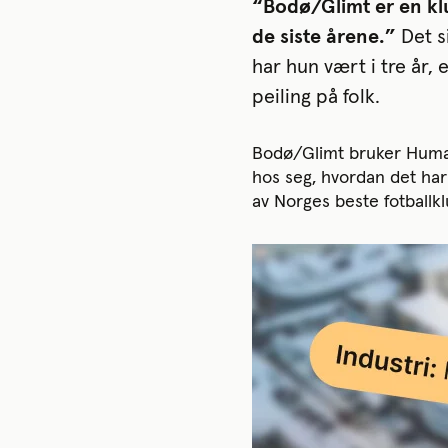
“Bodø/Glimt er en klu
de siste årene.”
Det s
har hun vært i tre år,
peiling på folk.
Bodø/Glimt bruker Huma,
hos seg, hvordan det har 
av Norges beste fotballkl