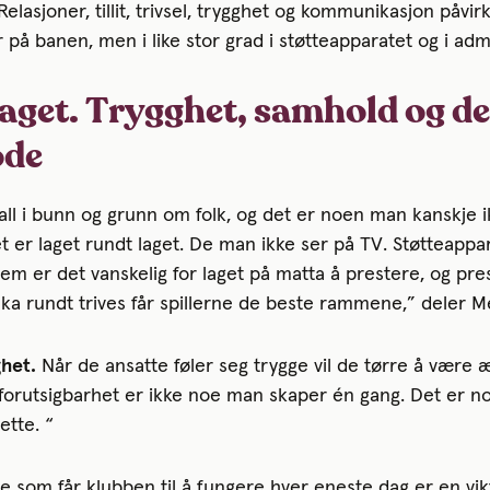
“Relasjoner, tillit, trivsel, trygghet og kommunikasjon påv
er på banen, men i like stor grad i støtteapparatet og i adm
aget. Trygghet, samhold og det
ode
ll i bunn og grunn om folk, og det er noen man kanskje ik
t er laget rundt laget. De man ikke ser på TV. Støtteappa
em er det vanskelig for laget på matta å prestere, og pre
lka rundt trives får spillerne de beste rammene,” deler M
het.
Når de ansatte føler seg trygge vil de tørre å være æ
 forutsigbarhet er ikke noe man skaper én gang. Det er n
ette. “
 som får klubben til å fungere hver eneste dag er en vikt