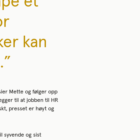
ape et
or
er kan
.”
ier Mette og følger opp
gger til at jobben til HR
skt, presset er høyt og
l syvende og sist