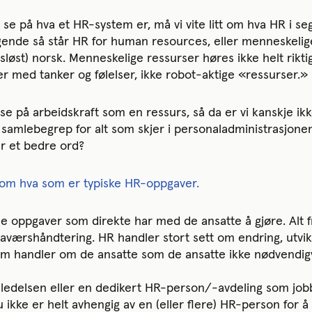
 se på hva et HR-system er, må vi vite litt om hva HR i seg
ende så står HR for human resources, eller menneskelige
sesløst) norsk. Menneskelige ressurser høres ikke helt riktig
 med tanker og følelser, ikke robot-aktige «ressurser.»
se på arbeidskraft som en ressurs, så da er vi kanskje ik
t samlebegrep for alt som skjer i personaladministrasjone
r et bedre ord?
om hva som er typiske HR-oppgaver.
le oppgaver som direkte har med de ansatte å gjøre. Alt fr
fraværshåndtering. HR handler stort sett om endring, utvi
om handler om de ansatte som de ansatte ikke nødvendigv
i ledelsen eller en dedikert HR-person/-avdeling som jo
u ikke er helt avhengig av en (eller flere) HR-person for 