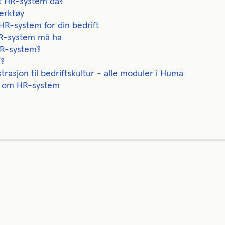
et HR-system da?
erktøy
g HR-system for din bedrift
HR-system må ha
HR-system?
a?
rasjon til bedriftskultur - alle moduler i Huma
ål om HR-system