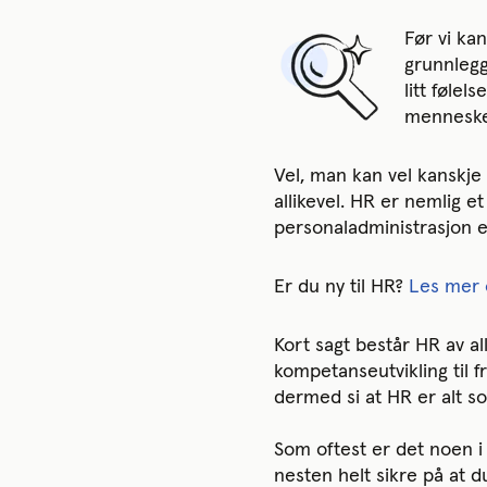
Før vi kan
grunnlegg
litt følel
mennesker
Vel, man kan vel kanskje 
allikevel. HR er nemlig e
personaladministrasjon e
Er du ny til HR?
Les mer 
Kort sagt består HR av al
kompetanseutvikling til 
dermed si at HR er alt s
Som oftest er det noen 
nesten helt sikre på at d