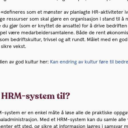
«defineres som et mønster av planlagte HR-aktiviteter i
e ressurser som skal gjøre en organisasjon i stand til å n
 du gjør (som er knyttet de ansatte) for å drive bedriften
empel være medarbeidersamtalene. Både de rent økonomi
om bedriftskultur, trivsel og alt rundt. Målet med en god
 sikre vekst.
ien av god kultur her:
Kan endring av kultur føre til bed
t HRM-system til?
-system er en enkel måte å løse alle de praktiske oppg
aladministrasjon. Med et HRM-system kan du samle alle v
nter ett sted, og sikre at informasjon lagres i samsvar 