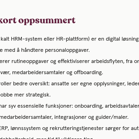
kort oppsummert
kalt HRM-system eller HR-plattform) er en digital løsnin
tte med å håndtere personaloppgaver.
rer rutineoppgaver og effektiviserer arbeidsflyten, fra 
fravær, medarbeidersamtaler og offboarding.
roller bedre oversikt: ansatte ser egne opplysninger, lede
obbe mer strategisk.
ar syv essensielle funksjoner: onboarding, arbeidsavtaler
medarbeidersamtaler, integrasjoner og guider/maler.
RP, lønnssystem og rekrutteringstjenester sørger for au