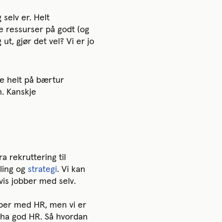
 selv er. Helt
 ressurser på godt (og
 ut, gjør det vel? Vi er jo
ke helt på bærtur
n. Kanskje
a rekruttering til
kling og
strategi
. Vi kan
is jobber med selv.
bber med HR, men vi er
å ha god HR. Så hvordan