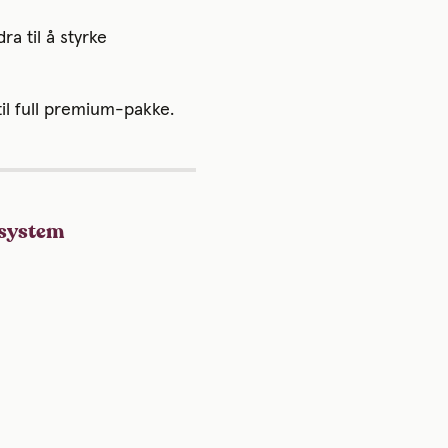
a til å styrke
 til full premium-pakke.
R-system