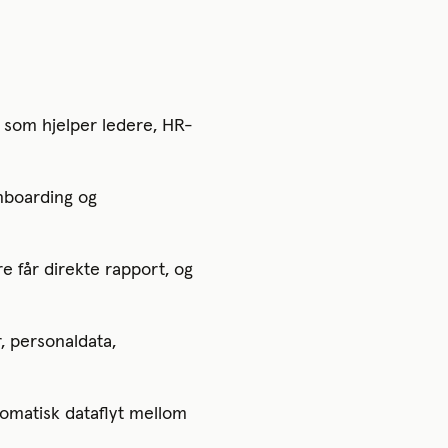
g som hjelper ledere, HR-
onboarding og
re får direkte rapport, og
, personaldata,
tomatisk dataflyt mellom