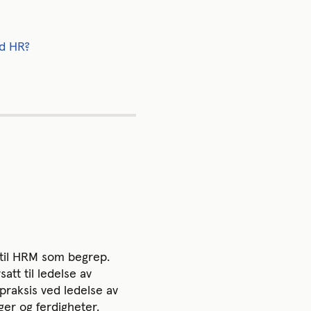
ed HR?
e til HRM som begrep.
tt til ledelse av
praksis ved ledelse av
er og ferdigheter.