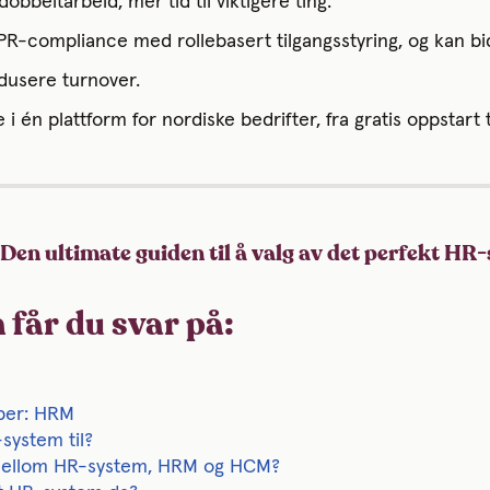
bbeltarbeid, mer tid til viktigere ting.
R-compliance med rollebasert tilgangsstyring, og kan bidr
edusere turnover.
e i én plattform for nordiske bedrifter, fra gratis oppstart
: Den ultimate guiden til å valg av det perfekt H
 får du svar på:
eper: HRM
system til?
 mellom HR-system, HRM og HCM?