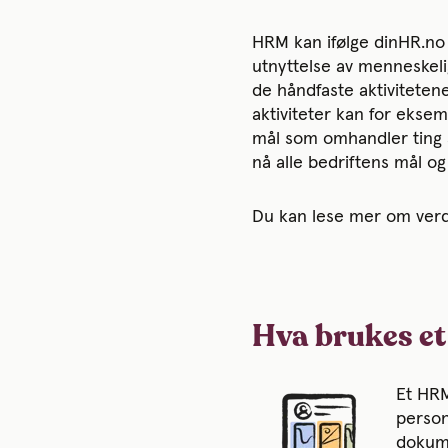
HRM kan ifølge dinHR.no 
utnyttelse av menneskelig
de håndfaste aktivitetene
aktiviteter kan for eks
mål som omhandler ting s
nå alle bedriftens mål og
Du kan lese mer om verd
Hva brukes e
Et HRM
person
dokume