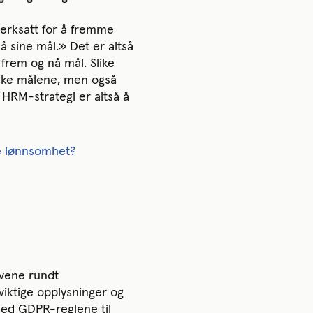
verksatt for å fremme
å sine mål.» Det er altså
 frem og nå mål. Slike
ske målene, men også
 HRM-strategi er altså å
re lønnsomhet?
avene rundt
iktige opplysninger og
med GDPR-reglene til