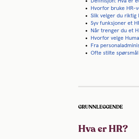
Definisjon: Hva er 
Hvorfor bruke HR-v
Slik velger du rikti
Syv funksjoner et 
Når trenger du et 
Hvorfor velge Hum
Fra personaladminist
Ofte stilte spørsm
GRUNNLEGGENDE
Hva er HR?