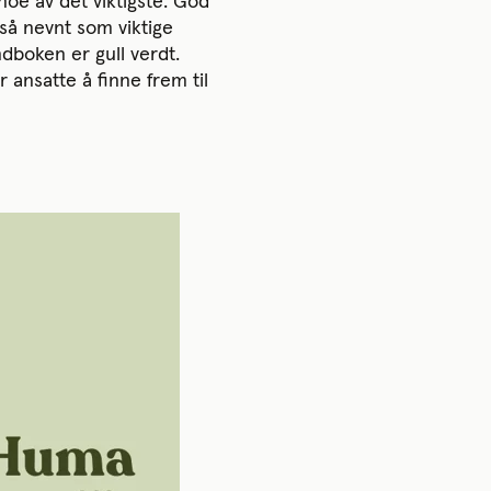
noe av det viktigste. God
så nevnt som viktige
dboken er gull verdt.
 ansatte å finne frem til