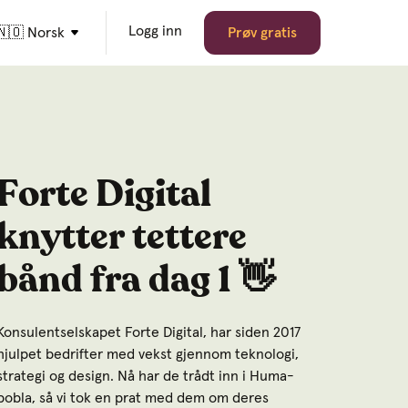
Logg inn
🇳🇴 Norsk
Prøv gratis
Forte Digital
knytter tettere
bånd fra dag 1 👋
Konsulentselskapet Forte Digital, har siden 2017
hjulpet bedrifter med vekst gjennom teknologi,
strategi og design. Nå har de trådt inn i Huma-
bobla, så vi tok en prat med dem om deres