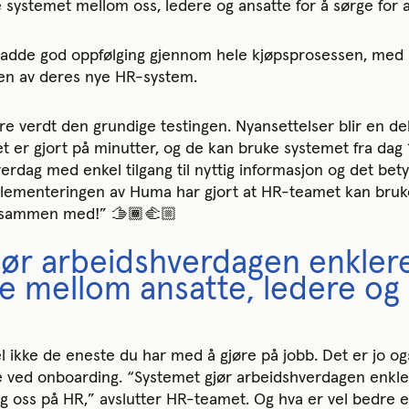
 systemet mellom oss, ledere og ansatte for å sørge for at 
 hadde god oppfølging gjennom hele kjøpsprosessen, med 
en av deres nye HR-system.
re verdt den grundige testingen. Nyansettelser blir en del
et er gjort på minutter, og de kan bruke systemet fra dag 
verdag med enkel tilgang til nyttig informasjon og det be
Implementeringen av Huma har gjort at HR-teamet kan bruke
r sammen med!” 🫱🏾‍🫲🏼
jør arbeidshverdagen enkler
mellom ansatte, ledere og 
l ikke de eneste du har med å gjøre på jobb. Det er jo og
e ved onboarding. “Systemet gjør arbeidshverdagen en
g oss på HR,” avslutter HR-teamet. Og hva er vel bedre e