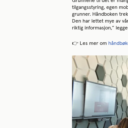
Grunnene til det er mang
tilgangsstyring, egen mo
grunner. Håndboken trekk
Den har lettet mye av vår
riktig informasjon,” legger 
👉 Les mer om
håndbøk