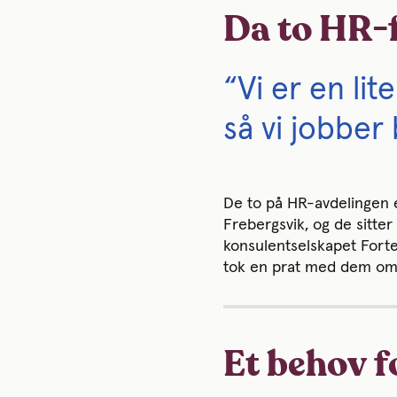
Da to HR-f
“Vi er en li
så vi jobber
De to på HR-avdelingen 
Frebergsvik, og de sitte
konsulentselskapet Forte 
tok en prat med dem om
Et behov f