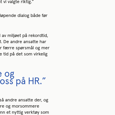
vi valgte riktig.”
løpende dialog både før
 av miljøet på rekordtid,
1. De andre ansatte har
tyr færre spørsmål og mer
 tid på det som virkelig
e og
oss på HR.”
så andre ansatte der, og
klere og morsommere
nn et nyttig verktøy som