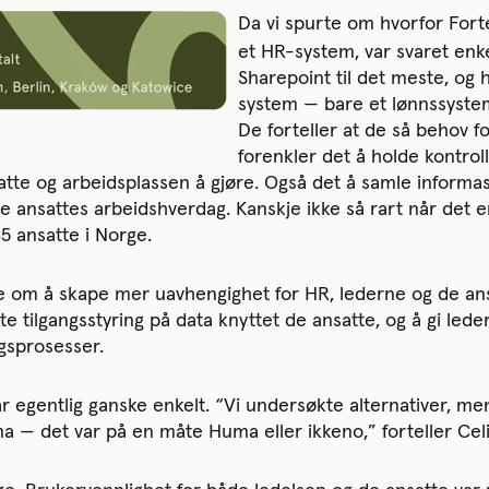
Da vi spurte om hvorfor Forte
et HR-system, var svaret enk
Sharepoint til det meste, og
system — bare et lønnssystem
De forteller at de så behov f
forenkler det å holde kontrol
tte og arbeidsplassen å gjøre. Også det å samle informa
de ansattes arbeidshverdag. Kanskje ikke så rart når det 
145 ansatte i Norge.
e om å skape mer uavhengighet for HR, lederne og de an
e tilgangsstyring på data knyttet de ansatte, og å gi leder
ngsprosesser.
ar egentlig ganske enkelt. “Vi undersøkte alternativer, m
 — det var på en måte Huma eller ikkeno,” forteller Cel