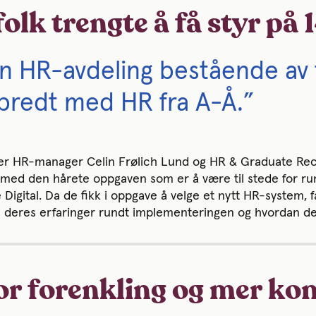
olk trengte å få styr på 
ten HR-avdeling bestående av
 bredt med HR fra A-Å.”
er HR-manager Celin Frølich Lund og HR & Graduate Recr
r med den hårete oppgaven som er å være til stede for run
Digital. Da de fikk i oppgave å velge et nytt HR-system, f
 deres erfaringer rundt implementeringen og hvordan d
or forenkling og mer kon