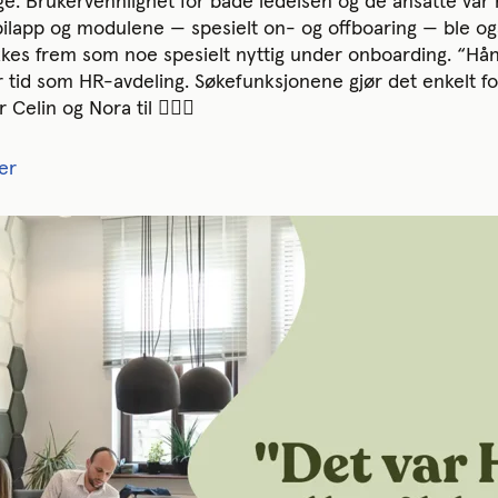
e. Brukervennlighet for både ledelsen og de ansatte var 
bilapp og modulene — spesielt on- og offboaring — ble og
es frem som noe spesielt nyttig under onboarding. “Hån
 tid som HR-avdeling. Søkefunksjonene gjør det enkelt for
Celin og Nora til 💆🏽‍♀️
er