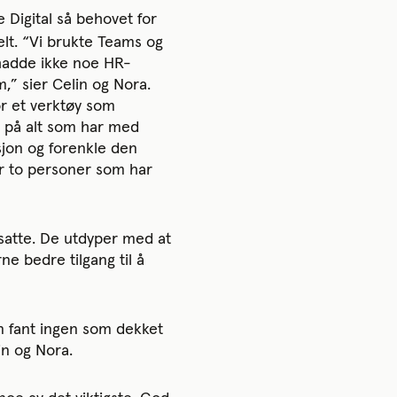
 Digital så behovet for
elt. “Vi brukte Teams og
 hadde ikke noe HR-
,” sier Celin og Nora.
or et verktøy som
l på alt som har med
sjon og forenkle den
er to personer som har
satte. De utdyper med at
ne bedre tilgang til å
en fant ingen som dekket
in og Nora.