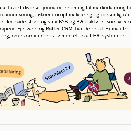
kke levert diverse tjenester innen digital markedsføring 
m annonsering, søkemotoroptimalisering og personlig rådg
 for både store og små B2B og B2C-aktører som vil vokse
pene Fjellvann og Røtter CRM, har de brukt Huma i tre å
inberg, om hvordan deres liv med et lokalt HR-system er.