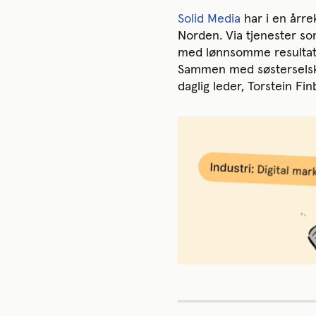
Solid Media
har i en årre
Norden. Via tjenester so
med lønnsomme resultater
Sammen med søsterselska
daglig leder, Torstein F