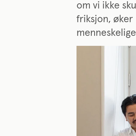
om vi ikke sk
friksjon, øker
menneskelige f