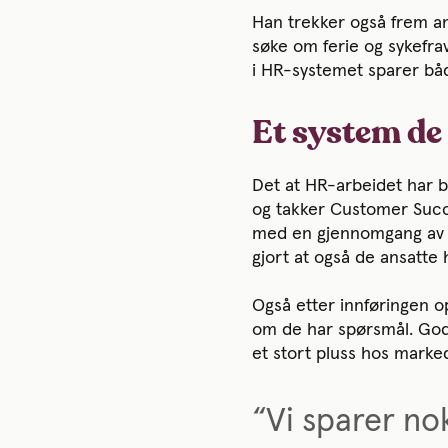
Han trekker også frem an
søke om ferie og sykefrav
i HR-systemet sparer båd
Et system de
Det at HR-arbeidet har bl
og takker Customer Succes
med en gjennomgang av s
gjort at også de ansatte 
Også etter innføringen o
om de har spørsmål. God 
et stort pluss hos marke
“Vi sparer n