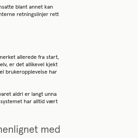
nsatte blant annet kan
nterne retningslinjer rett
erket allerede fra start,
, er det allikevel kjekt
l brukeropplevelse har
ret aldri er langt unna
systemet har alltid vært
menlignet med