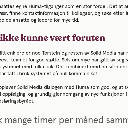
sattes egne Huma-tilganger som en stor fordel. Det at a
ær, finne kontaktinformasjon til kollegaer, og søke etter i
e de ansatte og ledere for mye tid.
 ikke kunne vært foruten
itt enklere er noe Torstein og resten av Solid Media har m
s-teamet for god støtte. Selv om mye har gått av seg selv
ystemet med folka bak. Det kombinert med en såre enke
har tatt i bruk systemet på null komma niks!
pplever Solid Media dialogen med Huma som god, og at sva
oppfølging, og grundig gjennomgang av nye funksjoner i 
dsføringsbyrået.
ok mange timer per måned sam