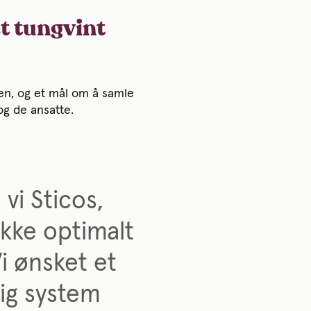
et tungvint
nen, og et mål om å samle
n og de ansatte.
 vi Sticos,
kke optimalt
i ønsket et
ig system