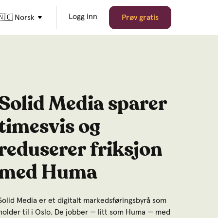
Logg inn
🇳🇴 Norsk
Prøv gratis
Solid Media sparer
timesvis og
reduserer friksjon
med Huma
Solid Media er et digitalt markedsføringsbyrå som
holder til i Oslo. De jobber — litt som Huma — med