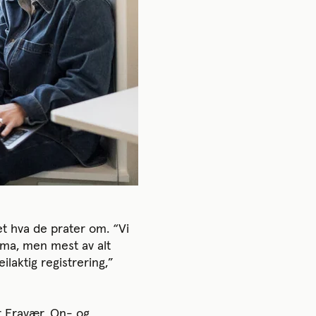
t hva de prater om. “Vi
ma, men mest av alt
ilaktig registrering,”
r Fravær, On- og