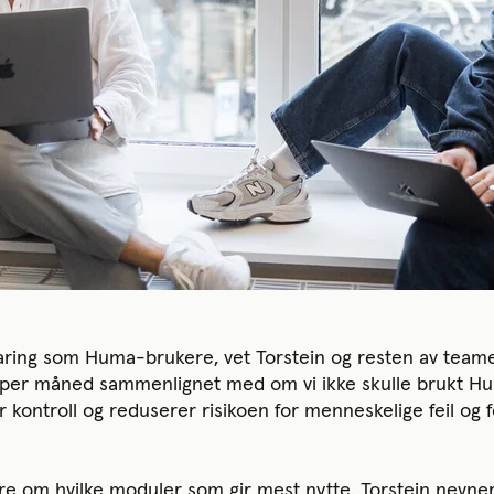
aring som Huma-brukere, vet Torstein og resten av teame
per måned sammenlignet med om vi ikke skulle brukt Hu
r kontroll og reduserer risikoen for menneskelige feil og fe
re om hvilke moduler som gir mest nytte. Torstein nevne