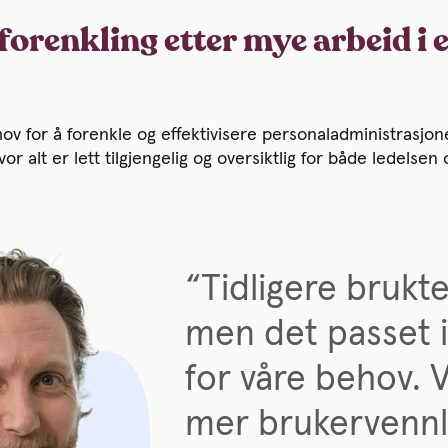
orenkling etter mye arbeid i 
ov for å forenkle og effektivisere personaladministrasjo
hvor alt er lett tilgjengelig og oversiktlig for både ledelse
“Tidligere brukte
men det passet i
for våre behov. V
mer brukervennl