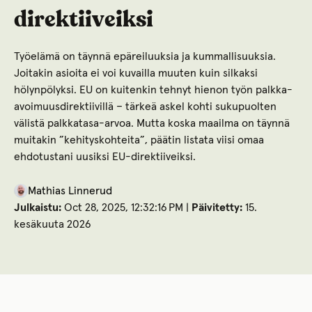
direktiiveiksi
Työelämä on täynnä epäreiluuksia ja kummallisuuksia.
Joitakin asioita ei voi kuvailla muuten kuin silkaksi
hölynpölyksi. EU on kuitenkin tehnyt hienon työn palkka-
avoimuusdirektiivillä – tärkeä askel kohti sukupuolten
välistä palkkatasa-arvoa. Mutta koska maailma on täynnä
muitakin ”kehityskohteita”, päätin listata viisi omaa
ehdotustani uusiksi EU-direktiiveiksi.
Mathias Linnerud
Julkaistu:
Oct 28, 2025, 12:32:16 PM |
Päivitetty:
15.
kesäkuuta 2026