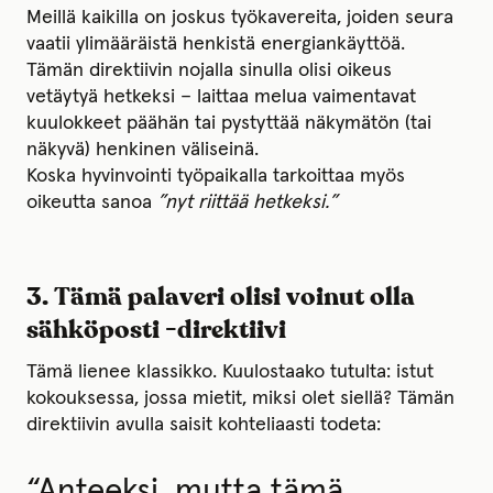
Meillä kaikilla on joskus työkavereita, joiden seura
vaatii ylimääräistä henkistä energiankäyttöä.
Tämän direktiivin nojalla sinulla olisi oikeus
vetäytyä hetkeksi – laittaa melua vaimentavat
kuulokkeet päähän tai pystyttää näkymätön (tai
näkyvä) henkinen väliseinä.
Koska hyvinvointi työpaikalla tarkoittaa myös
oikeutta sanoa
”nyt riittää hetkeksi.”
3. Tämä palaveri olisi voinut olla
sähköposti -direktiivi
Tämä lienee klassikko. Kuulostaako tutulta: istut
kokouksessa, jossa mietit, miksi olet siellä? Tämän
direktiivin avulla saisit kohteliaasti todeta:
“Anteeksi, mutta tämä