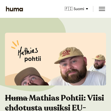
🇫🇮 Suomi
H̶u̶m̶a̶ Mathias Pohtii: Viisi
ehdotusta uusiksi EU-