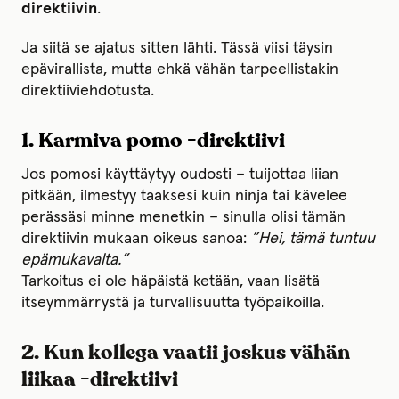
direktiivin
.
Ja siitä se ajatus sitten lähti. Tässä viisi täysin
epävirallista, mutta ehkä vähän tarpeellistakin
direktiiviehdotusta.
1. Karmiva pomo -direktiivi
Jos pomosi käyttäytyy oudosti – tuijottaa liian
pitkään, ilmestyy taaksesi kuin ninja tai kävelee
perässäsi minne menetkin – sinulla olisi tämän
direktiivin mukaan oikeus sanoa:
”Hei, tämä tuntuu
epämukavalta.”
Tarkoitus ei ole häpäistä ketään, vaan lisätä
itseymmärrystä ja turvallisuutta työpaikoilla.
2. Kun kollega vaatii joskus vähän
liikaa -direktiivi