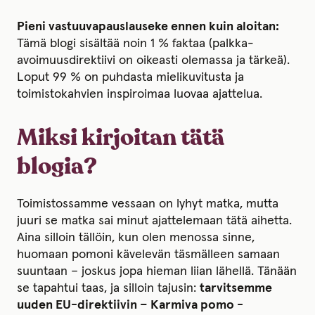
Pieni vastuuvapauslauseke ennen kuin aloitan:
Tämä blogi sisältää noin 1 % faktaa (palkka-
avoimuusdirektiivi on oikeasti olemassa ja tärkeä).
Loput 99 % on puhdasta mielikuvitusta ja
toimistokahvien inspiroimaa luovaa ajattelua.
Miksi kirjoitan tätä
blogia?
Toimistossamme vessaan on lyhyt matka, mutta
juuri se matka sai minut ajattelemaan tätä aihetta.
Aina silloin tällöin, kun olen menossa sinne,
huomaan pomoni kävelevän täsmälleen samaan
suuntaan – joskus jopa hieman liian lähellä. Tänään
se tapahtui taas, ja silloin tajusin:
tarvitsemme
uuden EU-direktiivin – Karmiva pomo -