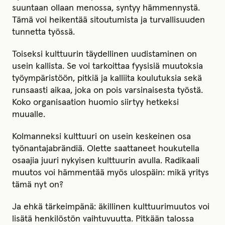
suuntaan ollaan menossa, syntyy hämmennystä.
Tämä voi heikentää sitoutumista ja turvallisuuden
tunnetta työssä.
Toiseksi kulttuurin täydellinen uudistaminen on
usein kallista. Se voi tarkoittaa fyysisiä muutoksia
työympäristöön, pitkiä ja kalliita koulutuksia sekä
runsaasti aikaa, joka on pois varsinaisesta työstä.
Koko organisaation huomio siirtyy hetkeksi
muualle.
Kolmanneksi kulttuuri on usein keskeinen osa
työnantajabrändiä. Olette saattaneet houkutella
osaajia juuri nykyisen kulttuurin avulla. Radikaali
muutos voi hämmentää myös ulospäin: mikä yritys
tämä nyt on?
Ja ehkä tärkeimpänä: äkillinen kulttuurimuutos voi
lisätä henkilöstön vaihtuvuutta. Pitkään talossa