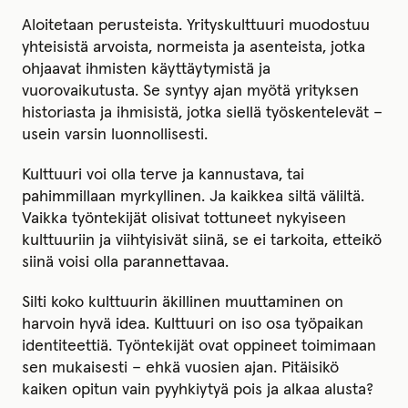
Aloitetaan perusteista. Yrityskulttuuri muodostuu
yhteisistä arvoista, normeista ja asenteista, jotka
ohjaavat ihmisten käyttäytymistä ja
vuorovaikutusta. Se syntyy ajan myötä yrityksen
historiasta ja ihmisistä, jotka siellä työskentelevät –
usein varsin luonnollisesti.
Kulttuuri voi olla terve ja kannustava, tai
pahimmillaan myrkyllinen. Ja kaikkea siltä väliltä.
Vaikka työntekijät olisivat tottuneet nykyiseen
kulttuuriin ja viihtyisivät siinä, se ei tarkoita, etteikö
siinä voisi olla parannettavaa.
Silti koko kulttuurin äkillinen muuttaminen on
harvoin hyvä idea. Kulttuuri on iso osa työpaikan
identiteettiä. Työntekijät ovat oppineet toimimaan
sen mukaisesti – ehkä vuosien ajan. Pitäisikö
kaiken opitun vain pyyhkiytyä pois ja alkaa alusta?