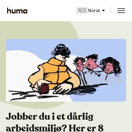
🇳🇴 Norsk
Jobber du i et dårlig
arbeidsmiljø? Her er 8