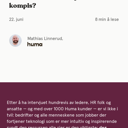
kompis?
22. juni
8 min å lese
Mathias Linnerud,
Etter å ha intervjuet hundrevis av ledere, HR folk og
ansatte — og med over 1000 Huma kunder — er vi ikke i
tvil: bedrifter og alle menneskene som jobber der
fortjener teknologi som er mer intuitiv og inspirerende
rundt den ressursen alle sier er den viktigste:
deg.