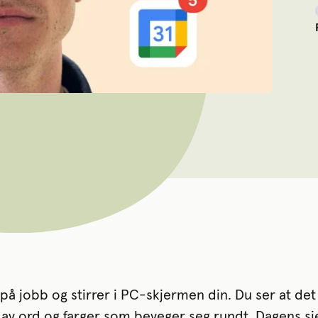
r på jobb og stirrer i PC-skjermen din. Du ser at de
 av ord og farger som beveger seg rundt. Dagens sje