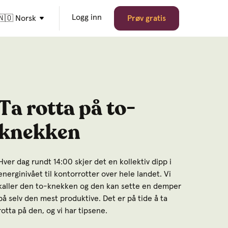
Logg inn
🇳🇴 Norsk
Prøv gratis
Ta rotta på to-
knekken
Hver dag rundt 14:00 skjer det en kollektiv dipp i
energinivået til kontorrotter over hele landet. Vi
kaller den to-knekken og den kan sette en demper
på selv den mest produktive. Det er på tide å ta
rotta på den, og vi har tipsene.