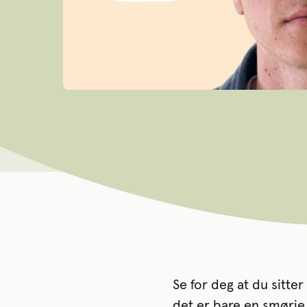
Se for deg at du sitte
det er bare en smørje