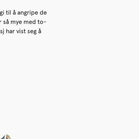
i til å angripe de
ar så mye med to-
j har vist seg å