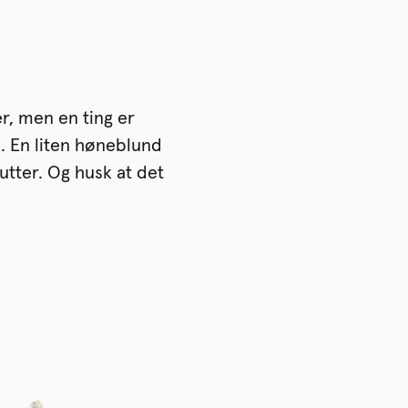
er, men en ting er
”. En liten høneblund
utter. Og husk at det