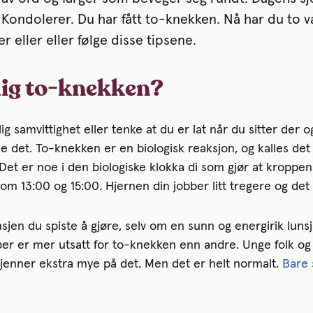
Kondolerer. Du har fått to-knekken. Nå har du to va
r eller eller følge disse tipsene.
lig to-knekken?
lig samvittighet eller tenke at du er lat når du sitter der o
e det. To-knekken er en biologisk reaksjon, og kalles det
t er noe i den biologiske klokka di som gjør at kroppe
om 13:00 og 15:00. Hjernen din jobber litt tregere og det 
jen du spiste å gjøre, selv om en sunn og energirik lunsj 
pper er mer utsatt for to-knekken enn andre. Unge folk o
jenner ekstra mye på det. Men det er helt normalt.
Bare 