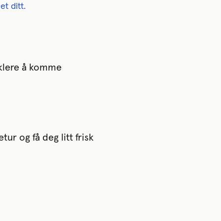
t ditt.
enklere å komme
tur og få deg litt frisk