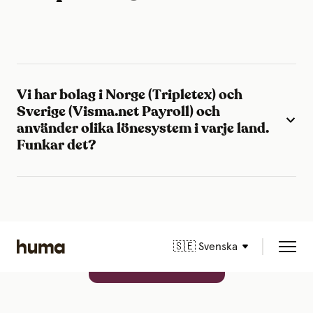
Vi har bolag i Norge (Tripletex) och
Sverige (Visma.net Payroll) och
använder olika lönesystem i varje land.
Funkar det?
🇸🇪 Svenska
🇸🇪 Svenska
🇸🇪 Svenska
🇸🇪 Svenska
Prova Huma – gratis