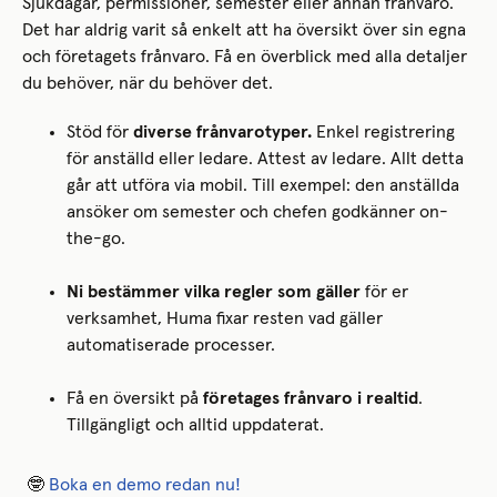
Sjukdagar, permissioner, semester eller annan frånvaro.
Det har aldrig varit så enkelt att ha översikt över sin egna
och företagets frånvaro. Få en överblick med alla detaljer
du behöver, när du behöver det.
Stöd för
diverse frånvarotyper.
Enkel registrering
för anställd eller ledare. Attest av ledare. Allt detta
går att utföra via mobil. Till exempel: den anställda
ansöker om semester och chefen godkänner on-
the-go.
Ni bestämmer vilka regler som gäller
för er
verksamhet, Huma fixar resten vad gäller
automatiserade processer.
Få en översikt på
företages frånvaro i realtid
.
Tillgängligt och alltid uppdaterat.
🤓
Boka en demo redan nu!