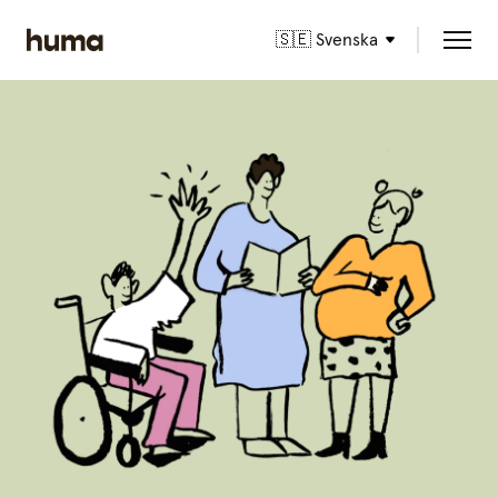
🇸🇪 Svenska