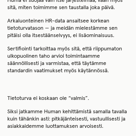
Huma ei suojaa vain itse järjestelmää, vaan myös
sitä, miten toimimme sen taustalla joka päivä.
Arkaluonteinen HR-data ansaitsee korkean
tietoturvatason — ja meidän mielestämme sen
pitäisi olla itsestäänselvyys, ei lisäominaisuus.
Sertifiointi tarkoittaa myös sitä, että riippumaton
ulkopuolinen taho arvioi toimintaamme
säännöllisesti ja varmistaa, että täytämme
standardin vaatimukset myös käytännössä.
Tietoturva ei koskaan ole “valmis”.
Siksi jatkamme Human kehittämistä samalla tavalla
kuin tähänkin asti: pitkäjänteisesti, vastuullisesti ja
asiakkaidemme luottamuksen arvoisesti.