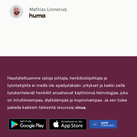
Mathias Linnerud,
Haastateltuamme satoja johtajia, henkilöstöjohtajia ja
työntekijöitä ei meillä ole epäilystäkään: yritykset ja kaikki siellä
työskentelevät henkilöt ansaitsevat käyttöönsä teknologiaa, joka
on intuitiivisempaa, älykkäämpää ja inspiroivampaa. Ja sen tulee
palvella kaikkein tärkeintä resurssia;
sinua.