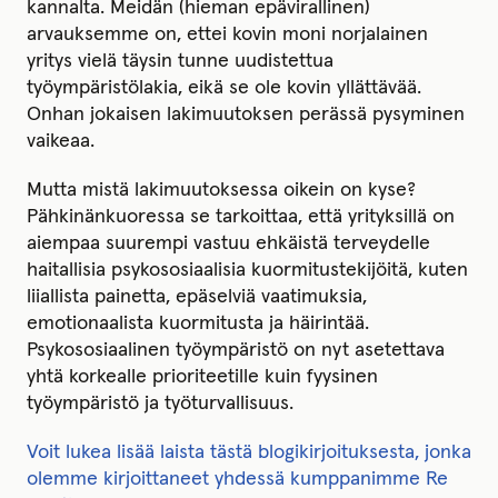
kannalta. Meidän (hieman epävirallinen)
arvauksemme on, ettei kovin moni norjalainen
yritys vielä täysin tunne uudistettua
työympäristölakia, eikä se ole kovin yllättävää.
Onhan jokaisen lakimuutoksen perässä pysyminen
vaikeaa.
Mutta mistä lakimuutoksessa oikein on kyse?
Pähkinänkuoressa se tarkoittaa, että yrityksillä on
aiempaa suurempi vastuu ehkäistä terveydelle
haitallisia psykososiaalisia kuormitustekijöitä, kuten
liiallista painetta, epäselviä vaatimuksia,
emotionaalista kuormitusta ja häirintää.
Psykososiaalinen työympäristö on nyt asetettava
yhtä korkealle prioriteetille kuin fyysinen
työympäristö ja työturvallisuus.
Voit lukea lisää laista tästä blogikirjoituksesta, jonka
olemme kirjoittaneet yhdessä kumppanimme Re