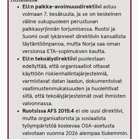
EU:n palkka-avoimuusdirektiivi
astuu
voimaan 7. kesäkuuta, ja se on keskeinen
väline sukupuoleen perustuvan
palkkasyrjinnän torjumisessa. Ruotsi ja
Suomi ovat lykänneet direktiivin kansallista
täytäntöönpanoa, mutta Norja saa oman
versionsa ETA-sopimuksen kautta.
EU:n tekoälydirektiivi
puolestaan
edellyttää, että organisaatiot ottavat
käyttöön riskienhallintajärjestelmiä,
varmistavat datan laadun, dokumentoivat
vaatimustenmukaisuuden ja huolehtivat
siitä, että tekoälyjärjestelmät ovat ihmisten
valvonnassa.
Ruotsissa AFS 2015:4
ei ole uusi direktiivi,
mutta organisatorista ja sosiaalista
työympäristöä koskevaa OSA-asetusta
valvotaan vuonna 2026 aiempaa tiukemmin.