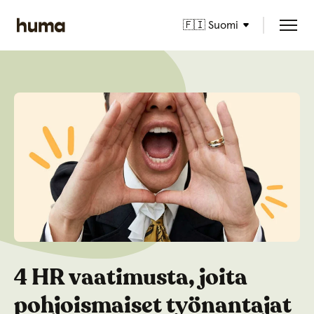
🇫🇮 Suomi
4 HR vaatimusta, joita
pohjoismaiset työnantajat