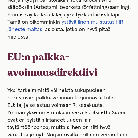
Norjan työympäristölakiin sekä Ruotsin AFS-
säädöksiin (Arbetsmiljöverkets författningssamling).
Emme käy kaikkia lakeja yksityiskohtaisesti läpi.
Tämä on pikemminkin
ystävällinen muistutus HR-
järjestelmältäsi
asioista, jotka on hyvä pitää
mielessä.
EU:n palkka-
avoimuusdirektiivi
Yksi tärkeimmistä välineistä sukupuoleen
perustuvan palkkasyrjinnän torjunnassa tulee
EU:lta, ja se astuu voimaan 7. kesäkuuta.
Ymmärryksemme mukaan sekä Ruotsi että Suomi
ovat eri syistä siirtäneet uuden lain
täytäntöönpanoa, mutta siihen on silti hyvä
varautua jo nyt. Norjan osalta erillinen versio tulee