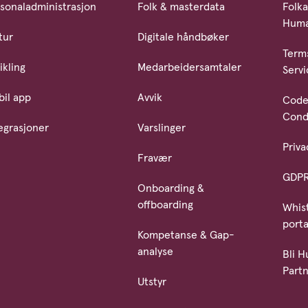
sonaladministrasjon
Folk & masterdata
Folka
Hum
tur
Digitale håndbøker
Term
ikling
Medarbeidersamtaler
Servi
il app
Avvik
Code
Cond
egrasjoner
Varslinger
Priva
Fravær
GDP
Onboarding &
offboarding
Whis
porta
Kompetanse & Gap-
analyse
Bli 
Part
Utstyr