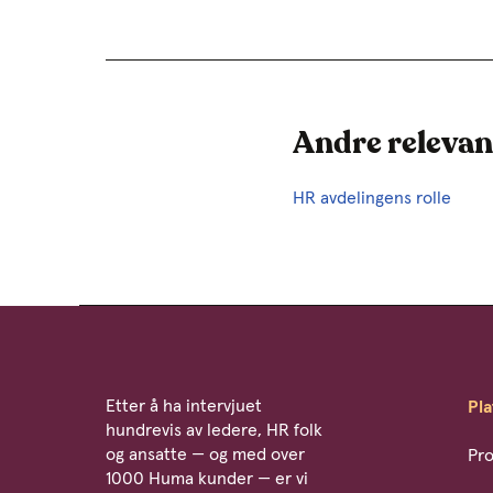
Andre relevan
HR avdelingens rolle
Etter å ha intervjuet
Pl
hundrevis av ledere, HR folk
og ansatte — og med over
Pro
1000 Huma kunder — er vi