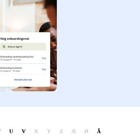
T
U
V
X
Y
Z
Æ
Ø
Å