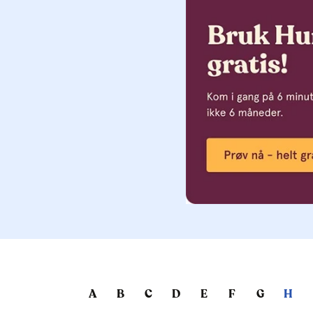
A
B
C
D
E
F
G
H