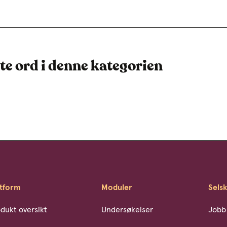
te ord i denne kategorien
atform
Moduler
Sels
dukt oversikt
Undersøkelser
Jobb