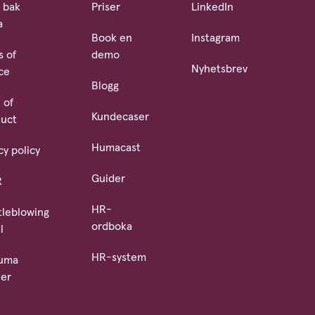
 bak
Priser
LinkedIn
a
Book en
Instagram
s of
demo
Nyhetsbrev
ce
Blogg
 of
Kundecaser
uct
Humacast
cy policy
Guider
R
HR-
tleblowing
ordboka
l
HR-system
Huma
ner