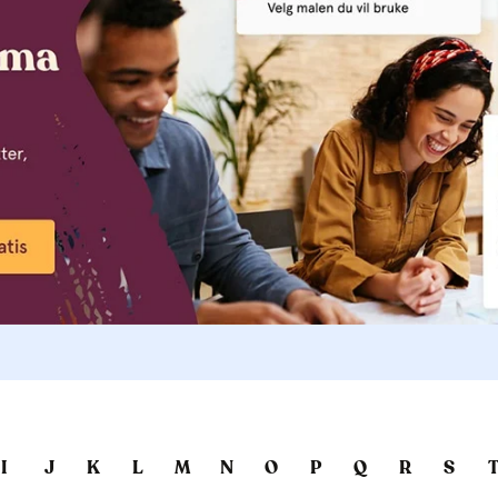
I
J
K
L
M
N
O
P
Q
R
S