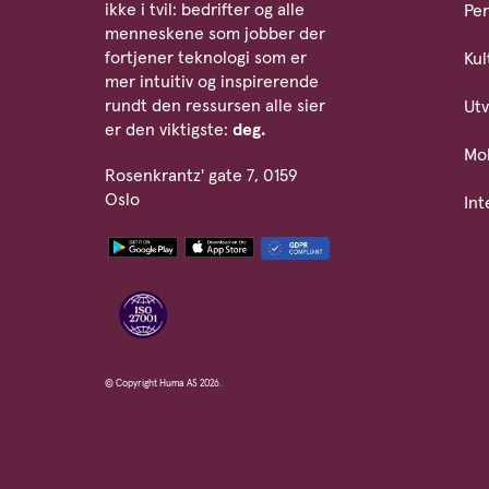
ikke i tvil: bedrifter og alle
Per
menneskene som jobber der
fortjener teknologi som er
Kul
mer intuitiv og inspirerende
rundt den ressursen alle sier
Utv
er den viktigste:
deg.
Mob
Rosenkrantz' gate 7, 0159
Oslo
Int
© Copyright Huma AS 2026.