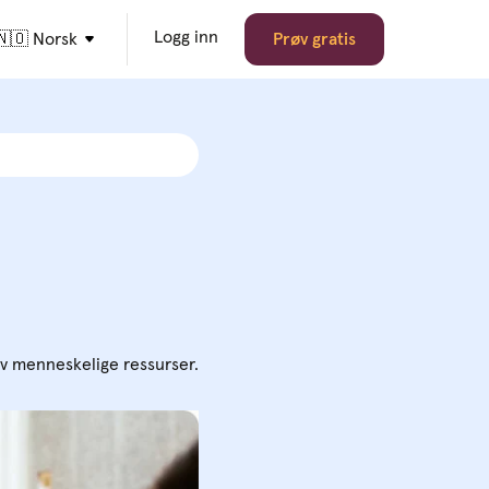
Logg inn
🇳🇴 Norsk
Prøv gratis
av menneskelige ressurser.