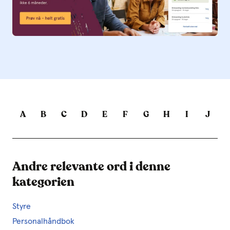
A
B
C
D
E
F
G
H
I
J
Andre relevante ord i denne
kategorien
Styre
Personalhåndbok