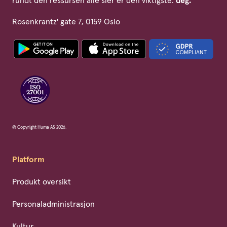
rundt den ressursen alle sier er den viktigste:
deg.
Rosenkrantz' gate 7, 0159 Oslo
© Copyright Huma AS 2026.
Platform
Produkt oversikt
Personaladministrasjon
Kultur