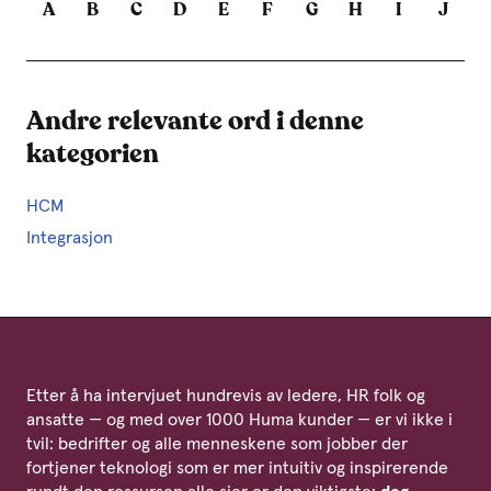
A
B
C
D
E
F
G
H
I
J
Andre relevante ord i denne
kategorien
HCM
Integrasjon
Etter å ha intervjuet hundrevis av ledere, HR folk og
ansatte — og med over 1000 Huma kunder — er vi ikke i
tvil: bedrifter og alle menneskene som jobber der
fortjener teknologi som er mer intuitiv og inspirerende