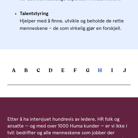
Talentstyring
Hjelper med å finne, utvikle og beholde de rette
menneskene – de som virkelig gjør en forskjell.
A
B
C
D
E
F
G
H
I
J
Etter å ha intervjuet hundrevis av ledere, HR folk og
ansatte — og med over 1000 Huma kunder — er vi ikke i
tvil: bedrifter og alle menneskene som jobber der