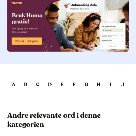
A
B
C
D
E
F
G
H
I
J
Andre relevante ord i denne
kategorien