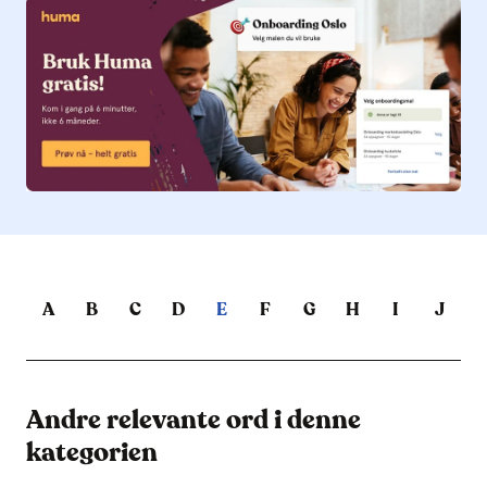
A
B
C
D
E
F
G
H
I
J
Andre relevante ord i denne
kategorien