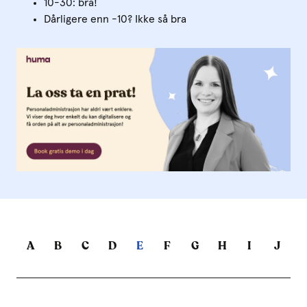
10-30: bra!
Dårligere enn -10? Ikke så bra
A
B
C
D
E
F
G
H
I
J