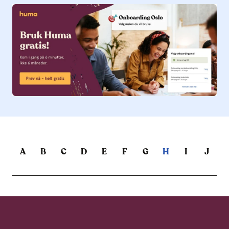
A
B
C
D
E
F
G
H
I
J