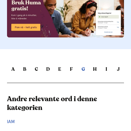
A
B
C
D
E
F
G
H
I
J
Andre relevante ord i denne
kategorien
IAM