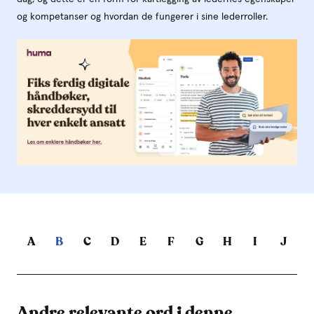
og kompetanser og hvordan de fungerer i sine lederroller.
A
B
C
D
E
F
G
H
I
J
Andre relevante ord i denne