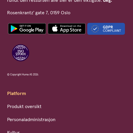
rundt den ressursen alle sier er den viktigste:
deg.
Rosenkrantz' gate 7, 0159 Oslo
© Copyright Huma AS 2026.
Platform
Produkt oversikt
Personaladministrasjon
Kultur