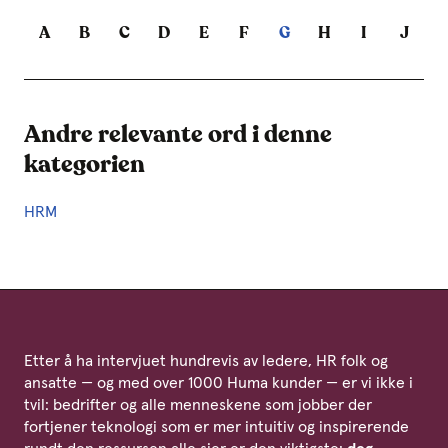
A
B
C
D
E
F
G
H
I
J
Andre relevante ord i denne
kategorien
HRM
Etter å ha intervjuet hundrevis av ledere, HR folk og
ansatte — og med over 1000 Huma kunder — er vi ikke i
tvil: bedrifter og alle menneskene som jobber der
fortjener teknologi som er mer intuitiv og inspirerende