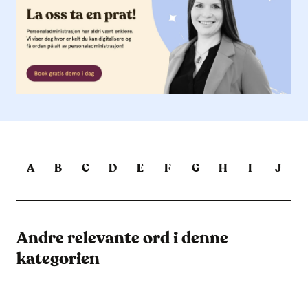
A
B
C
D
E
F
G
H
I
J
Andre relevante ord i denne
kategorien